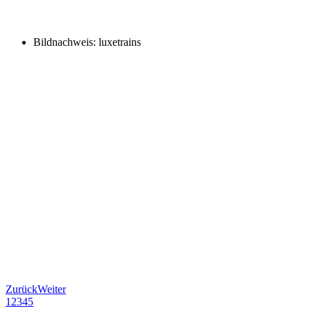
Bildnachweis: luxetrains
Zurück
Weiter
1
2
3
4
5